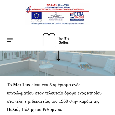
Skip
to
main
content
The Met Lux
Menu
Navigate to the next section
Το
Met
Lux
είναι ένα διαμέρισμα ενός
υπνοδωματίου στον τελευταίο όροφο ενός κτηρίου
στα τέλη της δεκαετίας του 1960 στην καρδιά της
Παλιάς Πόλης του Ρεθύμνου.