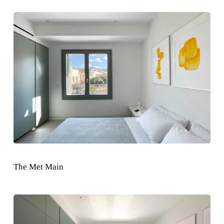
Learn
more
The Met Main
Learn
more