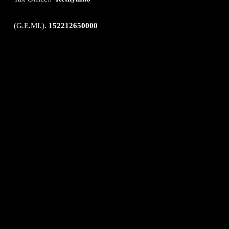
(G.E.MI.).
152212650000